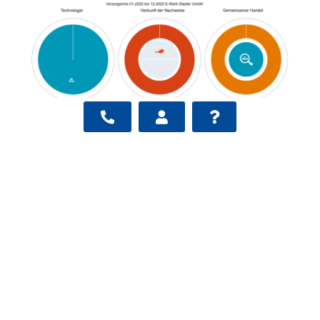
Fragen?
Hier finden Sie Antworten
Für Fragen oder Informationen bezüglich Netzzutritt,
Stromanmeldung mit dem passenden Produkt, PV-
Anlagen oder ähnliches finden Sie die Antworten in